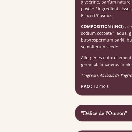
glycérine, parfum naturel
pavot* *Ingrédients issus 
Ecocert/Cosmos
COMPOSITION (INCI)
: so
sodium cocoate*, aqua, gly
butyrospermum parkii butt
somniferum seed*
Allergènes naturellement 
geraniol, limonene, linalo
*Ingrédients issus de l’agri
PAO
: 12 mois
"Délice de l'Ourson"