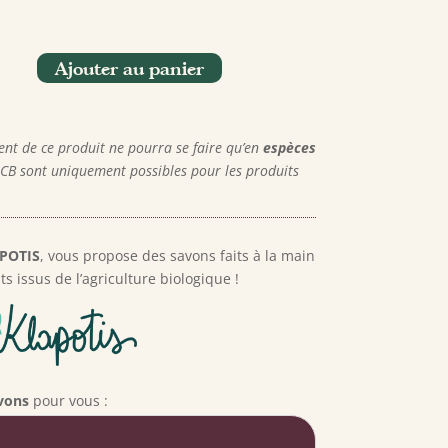
ité
Ajouter au panier
nal
tis'
pèces
Chèque
ent de ce produit ne pourra se faire qu’en
espèces
 CB sont uniquement possibles pour les produits
POTIS
, vous propose des savons faits à la main
s issus de l’agriculture biologique !
vons
pour vous :