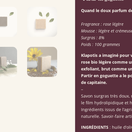
Quand le doux parfum de 
Fragrance : rose légère
Mousse : légère et crémeus
Surgras : 8%
Poids : 100 grammes
Klapotis a imaginé pour 
rose bio légère comme un
exfoliant, brut comme un
Partir en goguette a le 
de capitaine.
–
Savon surgras très doux, 
le film hydrolipidique et 
Ingrédients issus de l’agr
naturelle. Savoir-faire art
INGRÉDIENTS
: huile d’ol