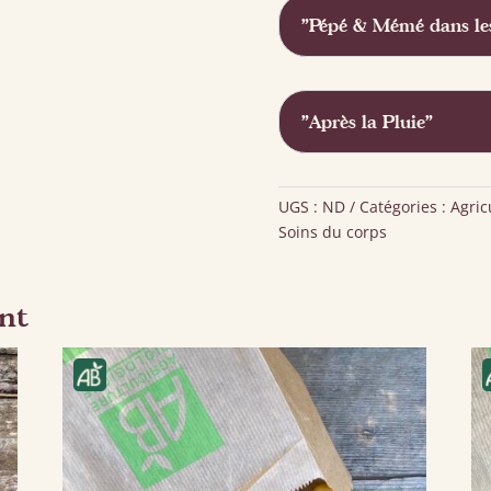
"Pépé & Mémé dans les
"Après la Pluie"
UGS :
ND
Catégories :
Agric
Soins du corps
nt