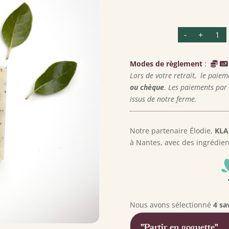
quant
-
+
de
Savon
artisa
'Klapo
Es
Modes de règlement
:
Lors de votre retrait, le paiem
ou chèque
. Les paiements par
issus de notre ferme.
Notre partenaire Élodie,
KLA
à Nantes, avec des ingrédient
Nous avons sélectionné
4 sa
"Partir en goguette"