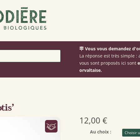
Vous vous demandez d'où
La réponse est très simple 
vous sont proposés ici sont
e
orvaltaise.
tis’
12,00
€
Au choix :