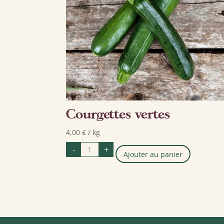
Courgettes vertes
4,00
€
/ kg
quantité
-
+
de
Ajouter au panier
Courgettes
vertes