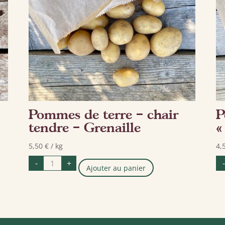
Pommes de terre – chair
P
tendre – Grenaille
«
5,50
€
/ kg
4,
quantité
-
+
-
de
Ajouter au panier
Pommes
de
terre
-
chair
tendre
-
Grenaille