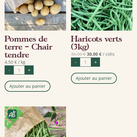
Pommes de
Haricots verts
terre – Chair
(3kg)
tendre
Le
Le
36,00
€
30,00
€
/ colis
quantité
prix
prix
-
+
4,50
€
/ kg
de
quantité
Haricots
initial
actuel
-
+
de
verts
était :
est :
Pommes
(3kg)
Ajouter au panier
de
36,00 €.
30,00 €.
terre
Ajouter au panier
-
Chair
tendre