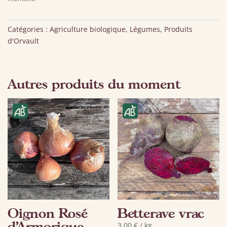
Catégories :
Agriculture biologique
,
Légumes
,
Produits
d'Orvault
Autres produits du moment
Oignon Rosé
Betterave vrac
d’Armorique
3,00
€
/ kg