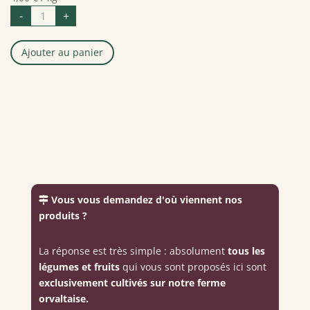
quantité
-
+
de
Courgettes
vertes
Ajouter au panier
Vous vous demandez d'où viennent nos
produits ?
La réponse est très simple : absolument
tous les
légumes et fruits
qui vous sont proposés ici sont
exclusivement cultivés sur notre ferme
orvaltaise.