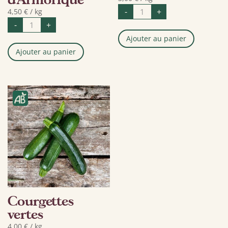
quantité
-
+
4,50
€
/ kg
de
quantité
Betterave
-
+
de
vrac
Oignon
Ajouter au panier
Rosé
d’Armorique
Ajouter au panier
Courgettes
vertes
4,00
€
/ kg