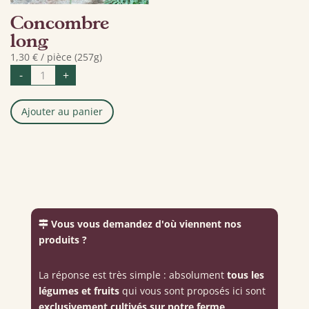
Concombre
long
1,30
€
/ pièce (257g)
quantité
-
+
de
Concombre
long
Ajouter au panier
Vous vous demandez d'où viennent nos
produits ?
La réponse est très simple : absolument
tous les
légumes et fruits
qui vous sont proposés ici sont
exclusivement cultivés sur notre ferme