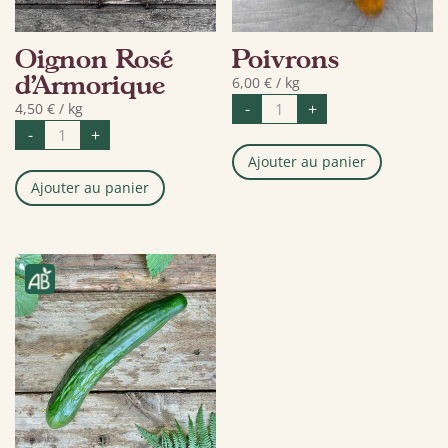
Oignon Rosé
Poivrons
d’Armorique
6,00
€
/ kg
quantité
-
+
4,50
€
/ kg
de
quantité
Poivrons
-
+
de
Oignon
Ajouter au panier
Rosé
d’Armorique
Ajouter au panier