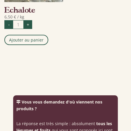
Echalote
6,50
€
/ kg
quantité
-
+
de
Echalote
Ajouter au panier
Vous vous demandez d'où viennent nos
produits ?
La réponse est très simple : absolument
tous les
légumes et fruits
qui vous sont proposés ici sont