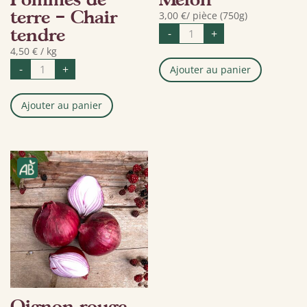
terre – Chair
3,00
€
/ pièce (750g)
quantité
tendre
-
+
de
Melon
4,50
€
/ kg
quantité
-
+
Ajouter au panier
de
Pommes
de
terre
Ajouter au panier
-
Chair
tendre
Oignon rouge