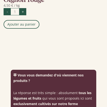
4,50
€
/ kg
quantité
-
+
de
Oignon
rouge
Ajouter au panier
Vous vous demandez d'où viennent nos
produits ?
La réponse est très simple : absolument
tous les
légumes et fruits
qui vous sont proposés ici sont
exclusivement cultivés sur notre ferme