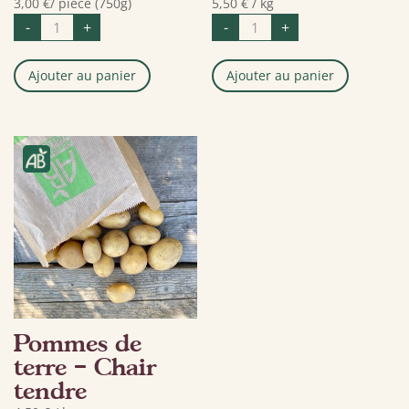
3,00
€
/ pièce (750g)
5,50
€
/ kg
quantité
quantité
-
+
-
+
de
de
Melon
Aubergines
Ajouter au panier
Ajouter au panier
Pommes de
terre – Chair
tendre