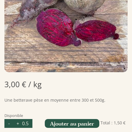
3,00
€
/ kg
Une betterave pèse en moyenne entre 300 et 500g.
Disponible
quantité
Total :
1,50 €
-
+
Ajouter au panier
de
Betterave