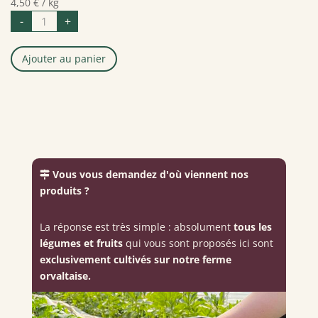
4,50
€
/ kg
quantité
-
+
de
Pommes
de
terre
Ajouter au panier
-
Chair
tendre
Vous vous demandez d'où viennent nos
produits ?
La réponse est très simple : absolument
tous les
légumes et fruits
qui vous sont proposés ici sont
exclusivement cultivés sur notre ferme
orvaltaise.