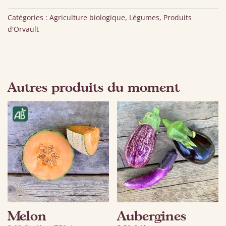
vrac
Catégories :
Agriculture biologique
,
Légumes
,
Produits
d'Orvault
Autres produits du moment
Melon
Aubergines