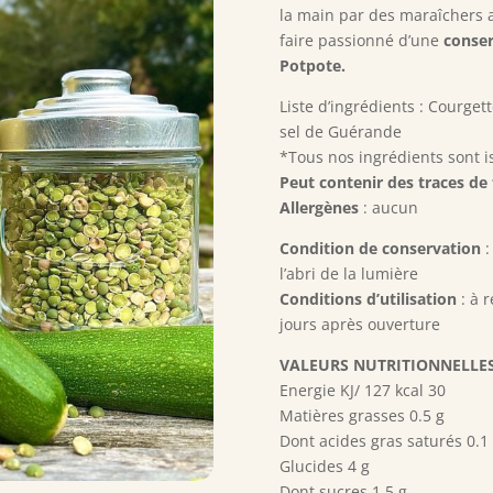
la main par des maraîchers a
faire passionné d’une
conser
Potpote.
Liste d’ingrédients : Courget
sel de Guérande
*Tous nos ingrédients sont is
Peut contenir des traces de 
Allergènes
: aucun
Condition de conservation
:
l’abri de la lumière
Conditions d’utilisation
: à r
jours après ouverture
VALEURS NUTRITIONNELLE
Energie KJ/ 127 kcal 30
Matières grasses 0.5 g
Dont acides gras saturés 0.1
Glucides 4 g
Dont sucres 1.5 g