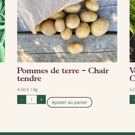
Pommes de terre – Chair
V
tendre
C
4,50
€
/ kg
5,
quantité
-
+
-
de
Ajouter au panier
Pommes
de
terre
-
Chair
tendre