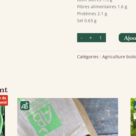
Fibres alimentaires 1.6 g
Protéines 2.1 g
Sel 0.63 g
quantité
-
+
Ajou
de
Soupe
Courgette
&
Pois
Catégories :
Agriculture biol
cassés
nt
e du
ent