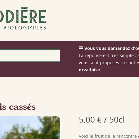
Vous vous demandez d'où
La réponse est très simple 
vous sont proposés ici sont
e
orvaltaise.
s cassés
5,00
€
/ 50cl
Voici le fruit de la rencontre