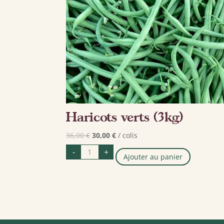
Haricots verts (3kg)
Le
Le
36,00
€
30,00
€
/ colis
prix
prix
quantité
-
+
de
Ajouter au panier
initial
actuel
Haricots
verts
était :
est :
(3kg)
36,00 €.
30,00 €.