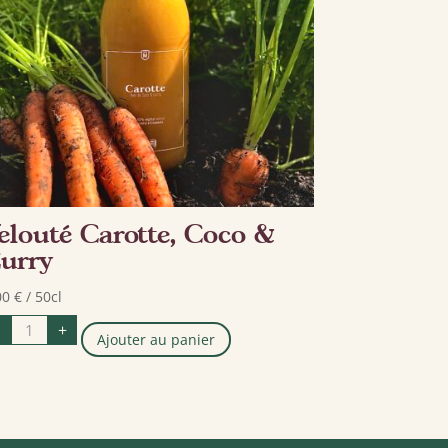
elouté Carotte, Coco &
urry
00
€
/ 50cl
quantité
+
de
Ajouter au panier
Velouté
Carotte,
Coco
&
Curry