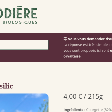
Vous vous demandez d'où
La réponse est très simple 
vous sont proposés ici sont
e
orvaltaise.
ilic
4,00
€
/ 215g
Ingrédients
: Courgette (82%