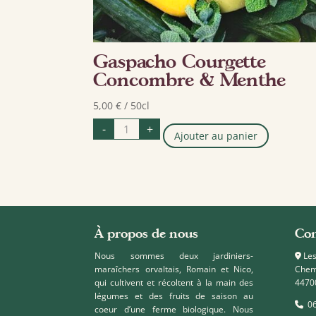
Gaspacho Courgette
Concombre & Menthe
5,00
€
/ 50cl
quantité
-
+
de
Ajouter au panier
Gaspacho
Courgette
Concombre
&
Menthe
À propos de nous
Con
Nous sommes deux jardiniers-
Les
maraîchers orvaltais, Romain et Nico,
Chem
qui cultivent et récoltent à la main des
4470
légumes et des fruits de saison au
06
coeur d’une ferme biologique. Nous