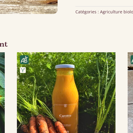
Courgette
&
Basilic
Catégories :
Agriculture biol
nt