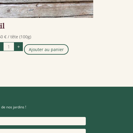
il
60
€
/ tête (100g)
quantité
+
de
Ajouter au panier
Ail
 de nos jardins !