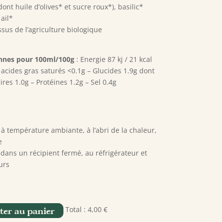
ont huile d’olives* et sucre roux*), basilic*
ail*
sus de l’agriculture biologique
ennes pour 100ml/100g
: Energie 87 kj / 21 kcal
 acides gras saturés <0.1g – Glucides 1.9g dont
ires 1.0g – Protéines 1.2g – Sel 0.4g
 à température ambiante, à l’abri de la chaleur,
e
dans un récipient fermé, au réfrigérateur et
urs
Total :
4,00 €
ter au panier