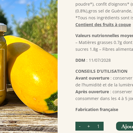
poudre*), confit d’oignons* (d
(0.8%),gros sel de Guérande, 
*Tous nos ingrédients sont is
Contient des fruits à coque
Valeurs nutrionnelles moy
– Matières grasses 0.7g dont
sucres 1.8g – Fibres alimenta
DDM
: 11/07/2028
CONSEILS D’UTILISATION
Avant ouverture
: conserver
de l’humidité et de la lumièr
Après ouverture
: conserver 
consommer dans les 4 à 5 jo
Fabrication française
quantité
-
+
Ajou
de
Sauce