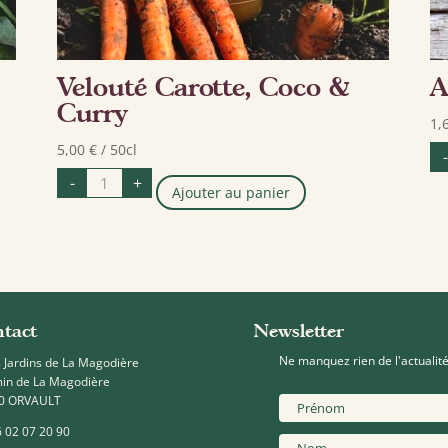
Velouté Carotte, Coco &
A
Curry
1,
5,00
€
/ 50cl
-
quantité
-
+
de
Ajouter au panier
Velouté
Carotte,
Coco
&
Curry
tact
Newsletter
Ne manquez rien de l'actualité
 Jardins de La Magodière
in de La Magodière
0 ORVAULT
 02 07 20 90