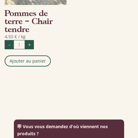
Pommes de
terre – Chair
tendre
4,50
€
/ kg
quantité
-
+
de
Pommes
de
terre
Ajouter au panier
-
Chair
tendre
Vous vous demandez d'où viennent nos
produits ?