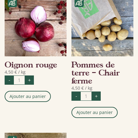
Oignon rouge
Pommes de
terre – Chair
4,50
€
/ kg
quantité
ferme
-
+
de
Oignon
4,50
€
/ kg
rouge
quantité
-
+
Ajouter au panier
de
Pommes
de
terre
Ajouter au panier
-
Chair
ferme