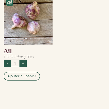
Ail
1,60
€
/ tête (100g)
quantité
-
+
de
Ail
Ajouter au panier