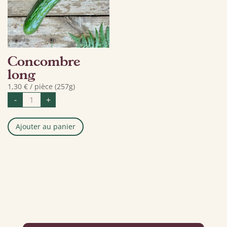
Concombre
long
1,30
€
/ pièce (257g)
quantité
-
+
de
Concombre
long
Ajouter au panier