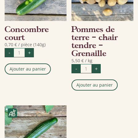
Concombre
Pommes de
court
terre – chair
tendre –
0,70
€
/ pièce (140g)
quantité
Grenaille
-
+
de
Concombre
5,50
€
/ kg
court
quantité
-
+
Ajouter au panier
de
Pommes
de
terre
Ajouter au panier
-
chair
tendre
-
Grenaille