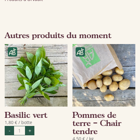
Autres produits du moment
Basilic vert
Pommes de
terre – Chair
1,80
€
/ botte
quantité
tendre
-
+
de
Basilic
4,50
€
/ kg