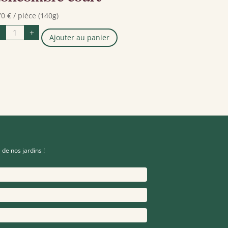
70
€
/ pièce (140g)
quantité
+
de
Ajouter au panier
Concombre
court
 de nos jardins !