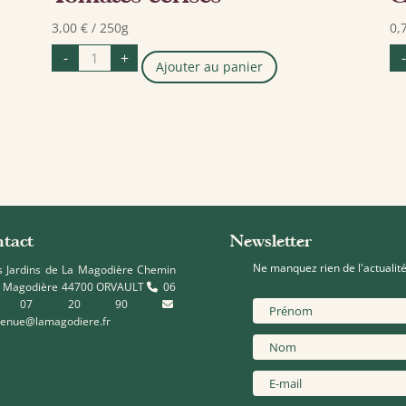
3,00
€
/ 250g
0,
quantité
-
+
-
de
Ajouter au panier
Tomates
cerises
tact
Newsletter
Ne manquez rien de l'actualité
 Jardins de La Magodière Chemin
a Magodière 44700 ORVAULT
06
2 07 20 90
venue@lamagodiere.fr