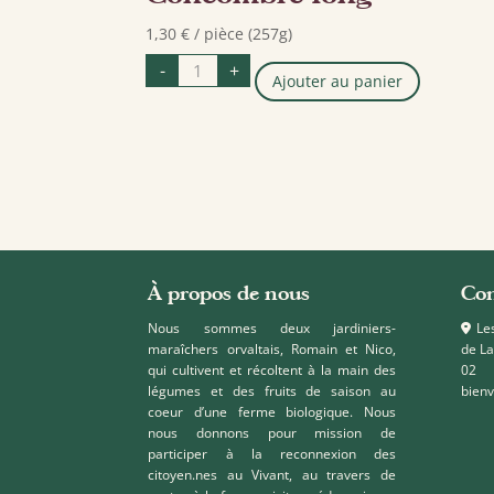
1,30
€
/ pièce (257g)
quantité
-
+
de
Ajouter au panier
Concombre
long
À propos de nous
Con
Nous sommes deux jardiniers-
Les
maraîchers orvaltais, Romain et Nico,
de L
qui cultivent et récoltent à la main des
0
légumes et des fruits de saison au
bien
coeur d’une ferme biologique. Nous
nous donnons pour mission de
participer à la reconnexion des
citoyen.nes au Vivant, au travers de