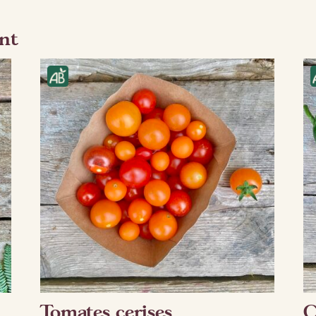
nt
Tomates cerises
C