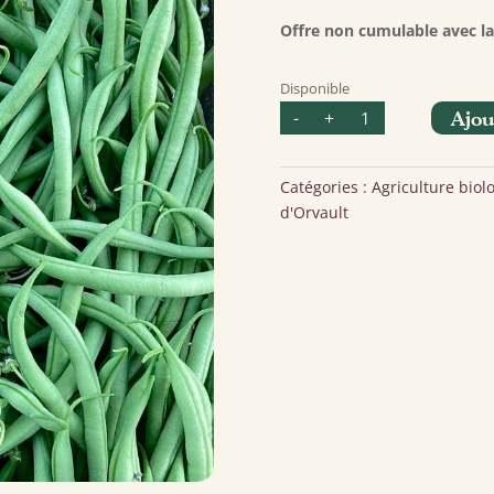
était :
e
36,00 €.
Offre non cumulable avec la 
Disponible
quantité
-
+
Ajou
de
Haricots
verts
(3kg)
Catégories :
Agriculture biol
d'Orvault