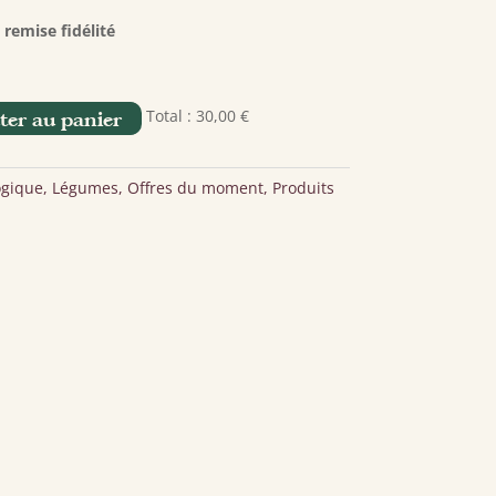
st :
30,00 €.
remise fidélité
Total :
30,00 €
ter au panier
ogique
,
Légumes
,
Offres du moment
,
Produits