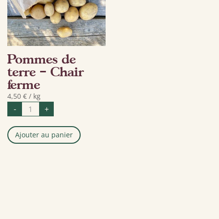
Pommes de
terre – Chair
ferme
4,50
€
/ kg
quantité
-
+
de
Pommes
de
terre
Ajouter au panier
-
Chair
ferme